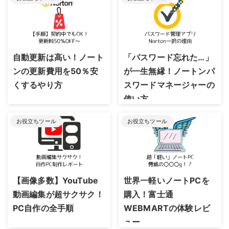
2023/8/24
2023/8/24
自動更新は高い！ノート
「パスワード忘れた…」
ンの更新費用を50％安
が一生無縁！ノートンパ
くするやり方
スワードマネージャーの
使い方
お役立ちツール
お役立ちツール
2023/8/24
2023/8/24
【画像多数】YouTube
世界一軽いノートPCを
動画編集が超サクサク！
購入！富士通
PC自作の全手順
WEBMARTの体験レビ
ュー