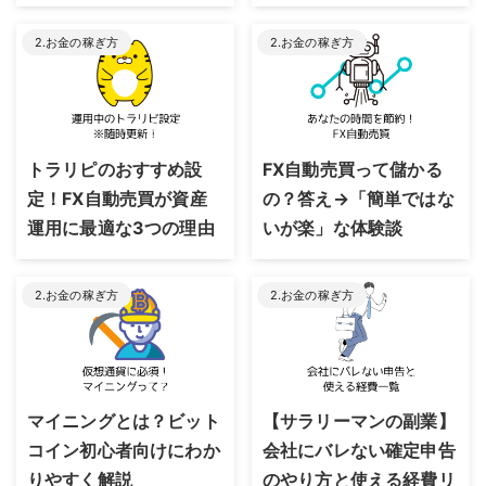
2.お金の稼ぎ方
2.お金の稼ぎ方
2023/8/24
2023/8/24
トラリピのおすすめ設
FX自動売買って儲かる
定！FX自動売買が資産
の？答え→「簡単ではな
運用に最適な3つの理由
いが楽」な体験談
2.お金の稼ぎ方
2.お金の稼ぎ方
2023/8/24
2023/6/23
マイニングとは？ビット
【サラリーマンの副業】
コイン初心者向けにわか
会社にバレない確定申告
りやすく解説
のやり方と使える経費リ