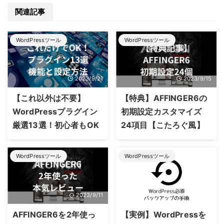
関連記事
WordPressツール
WordPressツール
2023/9/21
2023/9/15
【これ以外は不要】
【特典】AFFINGER6の
WordPressプラグイン
初期設定カスタマイズ
厳選13選！初心者もOK
24項目【こたろぐ風】
WordPressツール
WordPressツール
2023/9/11
2022/1/7
AFFINGER6を2年使っ
【実例】WordPressを